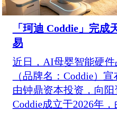
「珂迪 Coddie」
易
近日，AI母婴智能硬
（品牌名：Coddie
由钟鼎资本投资，向阳
Coddie成立于2026年