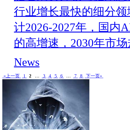
行业增长最快的细分领
计2026-2027年，国
的高增速，2030年市场
News
«上一页
1
2
…
3
4
5
6
…
7
8
下一页»