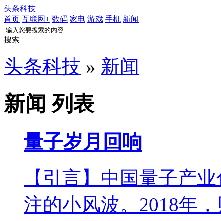
头条科技
首页
互联网+
数码
家电
游戏
手机
新闻
搜索
头条科技
»
新闻
新闻 列表
量子岁月回响
【引言】中国量子产业
注的小风波。2018年