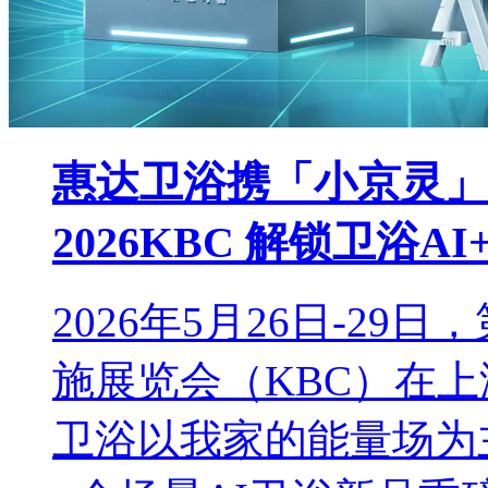
惠达卫浴携「小京灵」
2026KBC 解锁卫浴A
2026年5月26日-2
施展览会（KBC）在
卫浴以我家的能量场为