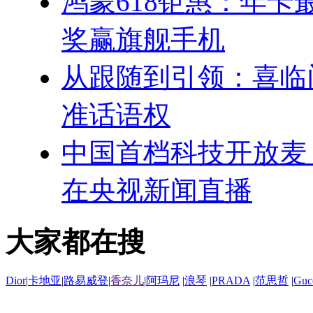
鸿蒙618钜惠：年卡最
奖赢旗舰手机
从跟随到引领：喜临
准话语权
中国首档科技开放麦
在央视新闻直播
大家都在搜
Dior
|
卡地亚
|
路易威登
|
香奈儿
|
阿玛尼
|
浪琴
|
PRADA
|
范思哲
|
Guc