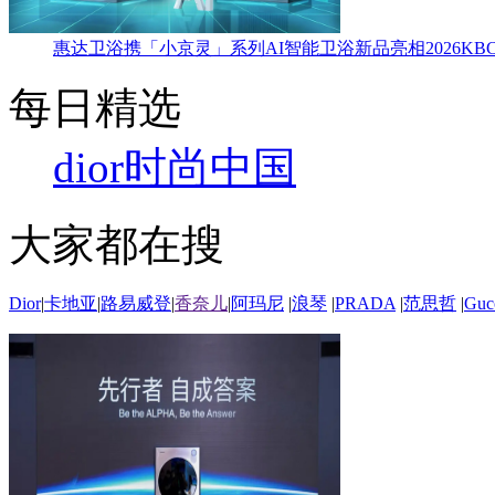
惠达卫浴携「小京灵」系列AI智能卫浴新品亮相2026KBC
每日精选
dior
时尚中国
大家都在搜
Dior
|
卡地亚
|
路易威登
|
香奈儿
|
阿玛尼
|
浪琴
|
PRADA
|
范思哲
|
Guc