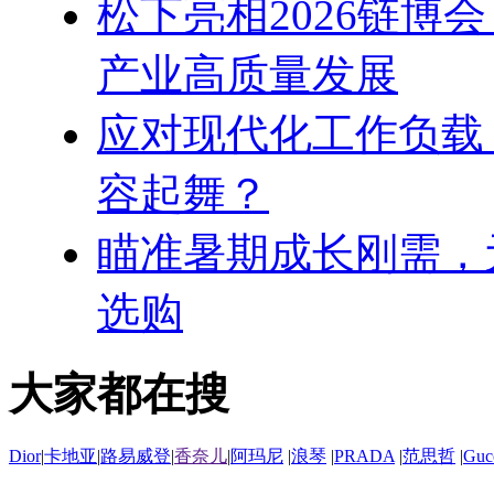
松下亮相2026链博
产业高质量发展
应对现代化工作负载
容起舞？
瞄准暑期成长刚需，
选购
大家都在搜
Dior
|
卡地亚
|
路易威登
|
香奈儿
|
阿玛尼
|
浪琴
|
PRADA
|
范思哲
|
Guc