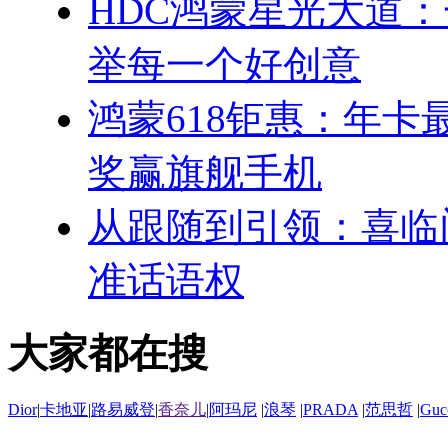
HDC鸿蒙星光大道
举每一个好创意
鸿蒙618钜惠：年卡最
奖赢旗舰手机
从跟随到引领：喜临
准话语权
大家都在搜
Dior
|
卡地亚
|
路易威登
|
香奈儿
|
阿玛尼
|
浪琴
|
PRADA
|
范思哲
|
Guc