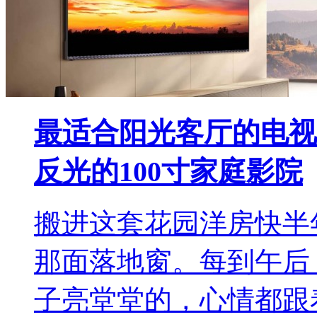
最适合阳光客厅的电视
反光的100寸家庭影院
搬进这套花园洋房快半
那面落地窗。每到午后
子亮堂堂的，心情都跟