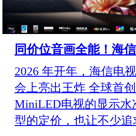
同价位音画全能！海信电
2026 年开年，海信电
会上亮出王炸 全球首创
MiniLED电视的显
型的定价，也让不少追