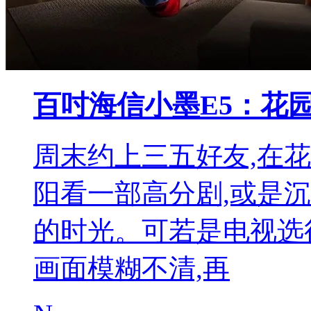
百吋海信小墨E5：花
周末约上三五好友,在
阳看一部高分剧,或是
的时光。可若是电视选
画面模糊不清,再