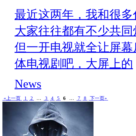
最近这两年，我和很多
大家往往都有不少共同
但一开电视就全让屏幕
体电视剧吧，大屏上的
News
«上一页
1
2
…
3
4
5
6
…
7
8
下一页»