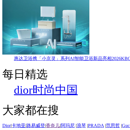
惠达卫浴携「小京灵」系列AI智能卫浴新品亮相2026KBC
每日精选
dior
时尚中国
大家都在搜
Dior
|
卡地亚
|
路易威登
|
香奈儿
|
阿玛尼
|
浪琴
|
PRADA
|
范思哲
|
Guc