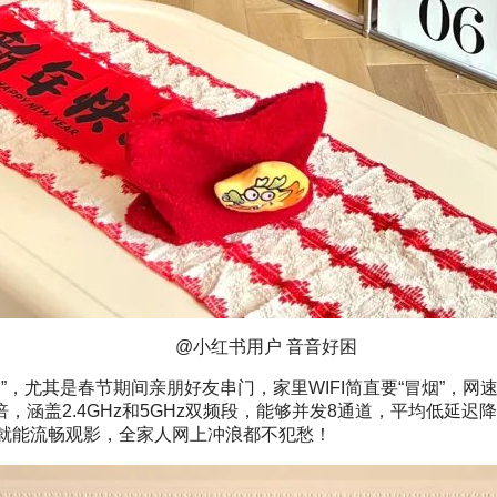
@小红书用户 音音好困
其是春节期间亲朋好友串门，家里WIFI简直要“冒烟”，网速慢看
，涵盖2.4GHz和5GHz双频段，能够并发8通道，平均低延迟降低
分钟就能流畅观影，全家人网上冲浪都不犯愁！