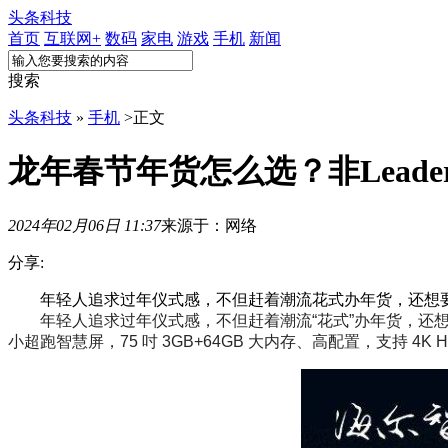
头条科技
首页
互联网+
数码
家电
游戏
手机
新闻
搜索
头条科技
»
手机
>
正文
龙年春节年货怎么选？非Lead
2024年02月06日 11:37
来源于：网络
分享:
年轻人追求过年仪式感，不但赶着潮流花式办年货，还想要最新
年轻人追求过年仪式感，不但赶着潮流“花式”办年货，还想要最
小超跑智慧屏，75 吋 3GB+64GB 大内存、高配置，支持 4K