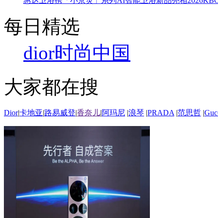
惠达卫浴携「小京灵」系列AI智能卫浴新品亮相2026KBC
每日精选
dior
时尚中国
大家都在搜
Dior
|
卡地亚
|
路易威登
|
香奈儿
|
阿玛尼
|
浪琴
|
PRADA
|
范思哲
|
Guc