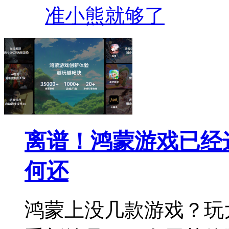
准小熊就够了
离谱！鸿蒙游戏已经
何还
鸿蒙上没几款游戏？玩