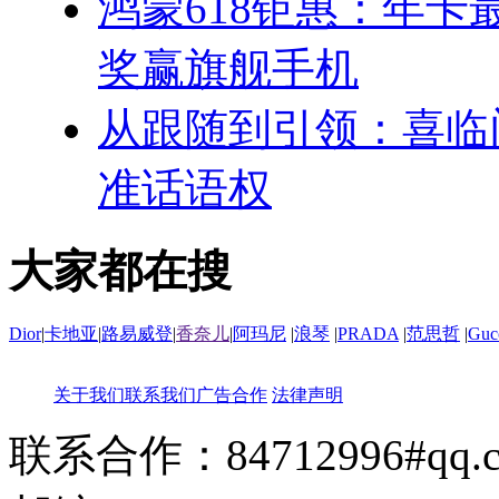
鸿蒙618钜惠：年卡最
奖赢旗舰手机
从跟随到引领：喜临
准话语权
大家都在搜
Dior
|
卡地亚
|
路易威登
|
香奈儿
|
阿玛尼
|
浪琴
|
PRADA
|
范思哲
|
Guc
关于我们
联系我们
广告合作
法律声明
联系合作：84712996#qq.