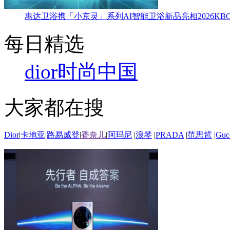
惠达卫浴携「小京灵」系列AI智能卫浴新品亮相2026KBC
每日精选
dior
时尚中国
大家都在搜
Dior
|
卡地亚
|
路易威登
|
香奈儿
|
阿玛尼
|
浪琴
|
PRADA
|
范思哲
|
Guc