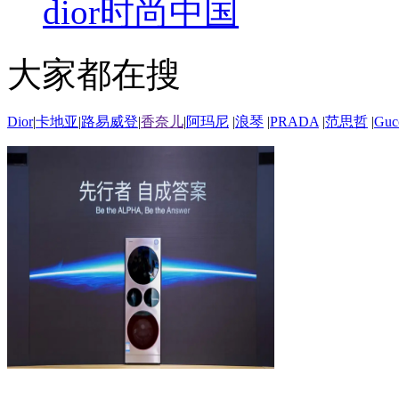
dior
时尚中国
大家都在搜
Dior
|
卡地亚
|
路易威登
|
香奈儿
|
阿玛尼
|
浪琴
|
PRADA
|
范思哲
|
Guc