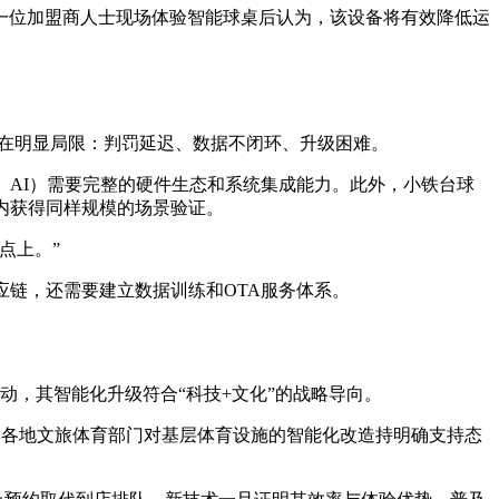
一位加盟商人士现场体验智能球桌后认为，该设备将有效降低运
存在明显局限：判罚延迟、数据不闭环、升级困难。
、AI）需要完整的硬件生态和系统集成能力。此外，小铁台球
内获得同样规模的场景验证。
点上。”
应链，还需要建立数据训练和OTA服务体系。
动，其智能化升级符合“科技+文化”的战略导向。
，各地文旅体育部门对基层体育设施的智能化改造持明确支持态