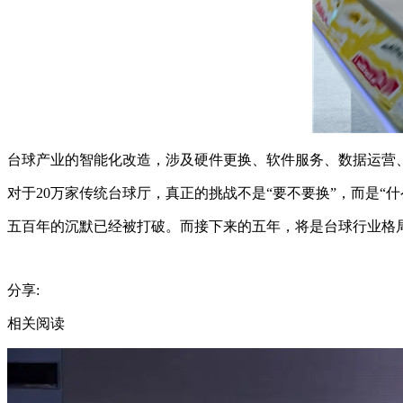
台球产业的智能化改造，涉及硬件更换、软件服务、数据运营
对于20万家传统台球厅，真正的挑战不是“要不要换”，而是“
五百年的沉默已经被打破。而接下来的五年，将是台球行业格
分享:
相关阅读