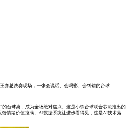
间球王赛总决赛现场，一张会说话、会喝彩、会纠错的台球
“纠错”的台球桌，成为全场绝对焦点。这是小铁台球联合芯流推出的
馈情绪价值拉满、AI数据系统让进步看得见，这是AI技术落