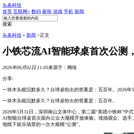
头条科技
首页
互联网+
数码
家电
游戏
手机
新闻
搜索
头条科技
»
新闻
>
正文
小铁芯流AI智能球桌首次公测，台
2026年06月02日 11:05
来源于：网络
分享:
一块木头能沉默多久？台球桌给出的答案是：五百年。2026
一块木头能沉默多久？台球桌给出的答案是：五百年。
2026年5月31日，深圳南山文体中心，第二届“美团小铁杯”
AI智能台球桌首次面向公众大规模开放体验。现场观众、选手
地线下娱乐场景的一次大规模“公测”。