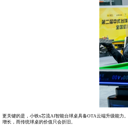
更关键的是，小铁x芯流AI智能台球桌具备OTA云端升级能
增长，而传统球桌的价值只会折旧。