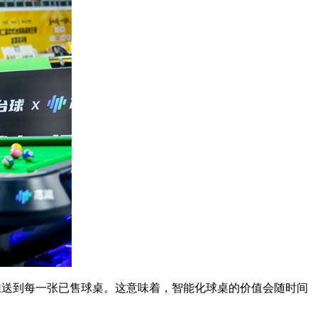
推送到每一张已售球桌。这意味着，智能化球桌的价值会随时间