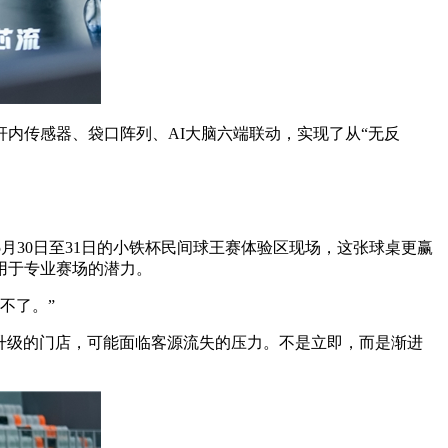
杆内传感器、袋口阵列、AI大脑六端联动，实现了从“无反
5月30日至31日的小铁杯民间球王赛体验区现场，这张球桌更赢
用于专业赛场的潜力。
不了。”
未升级的门店，可能面临客源流失的压力。不是立即，而是渐进