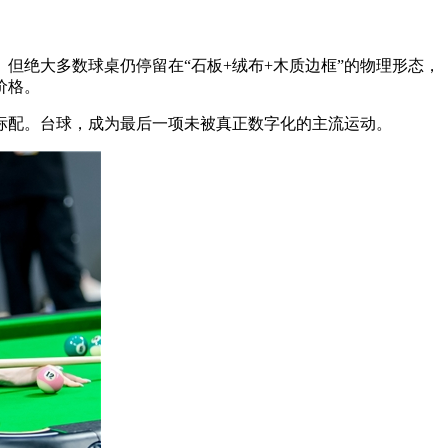
。但绝大多数球桌仍停留在“石板+绒布+木质边框”的物理形态，
价格。
标配。台球，成为最后一项未被真正数字化的主流运动。