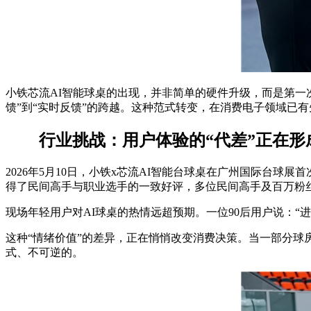
小铁芯流AI智能球桌的出现，并非简单的硬件升级，而是第一次
馈”到“实时反馈”的跨越。这种范式转变，在消费电子领域已
行业挑战：用户体验的“代差”正在形
2026年5月10日，小铁x芯流AI智能台球桌在广州国际台
得了民间高手与职业选手的一致好评，多位民间高手及百万粉
现场年轻用户对AI球桌的热情远超预期。一位90后用户说：
这种“情绪价值”的差异，正在悄悄改变消费决策。当一部分球
式、不可逆的。