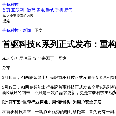
头条科技
首页
互联网+
数码
家电
游戏
手机
新闻
搜索
头条科技
»
新闻
>
正文
首驱科技K系列正式发布：重
2026年05月19日 15:46
来源于：网络
分享:
5月19日，AI两轮智能出行品牌首驱科技正式发布全新K系列
5月19日，AI两轮智能出行品牌首驱科技正式发布全新K系列
新K系列的到来，不只是一次产品线更新，更是首驱科技围绕
以
“
好车架
”
重塑行业标准，用
“
硬骨头
”
为用户安全兜底
在首驱科技看来，一辆真正优秀的电动摩托车，首先要有一副