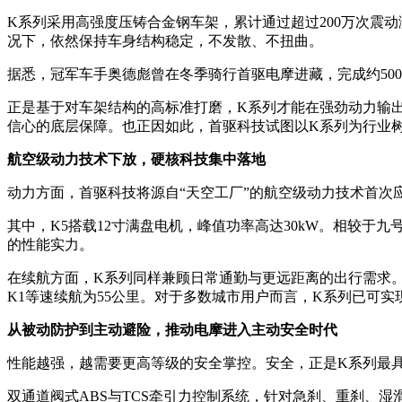
K系列采用高强度压铸合金钢车架，累计通过超过200万次震
况下，依然保持车身结构稳定，不发散、不扭曲。
据悉，冠军车手奥德彪曾在冬季骑行首驱电摩进藏，完成约50
正是基于对车架结构的高标准打磨，K系列才能在强劲动力输
信心的底层保障。也正因如此，首驱科技试图以K系列为行业树
航空级动力技术下放，硬核科技集中落地
动力方面，首驱科技将源自“天空工厂”的航空级动力技术首次
其中，K5搭载12寸满盘电机，峰值功率高达30kW。相较于九号
的性能实力。
在续航方面，K系列同样兼顾日常通勤与更远距离的出行需求。K5
K1等速续航为55公里。对于多数城市用户而言，K系列已可实
从被动防护到主动避险，推动电摩进入主动安全时代
性能越强，越需要更高等级的安全掌控。安全，正是K系列最
双通道阀式ABS与TCS牵引力控制系统，针对急刹、重刹、