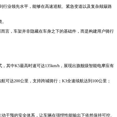
达到行业领先水平，能够在高速巡航、紧急变道以及复杂颠簸路
馈。
驱而言，车架并非隐藏在车身之下的基础件，而是构建用户骑行
式，其中K5最高时速可达135km/h，展现出旗舰级智能电摩应有
航可达200公里，支持跨城骑行；K3全速续航达到100公里；
到主动干预的安全体系，让车辆在强悍性能输出下依然保持可控、