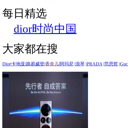
每日精选
dior
时尚中国
大家都在搜
Dior
|
卡地亚
|
路易威登
|
香奈儿
|
阿玛尼
|
浪琴
|
PRADA
|
范思哲
|
Guc