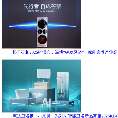
松下亮相2026链博会：深耕“银发经济”，赋能康养产业
惠达卫浴携「小京灵」系列AI智能卫浴新品亮相2026KBC