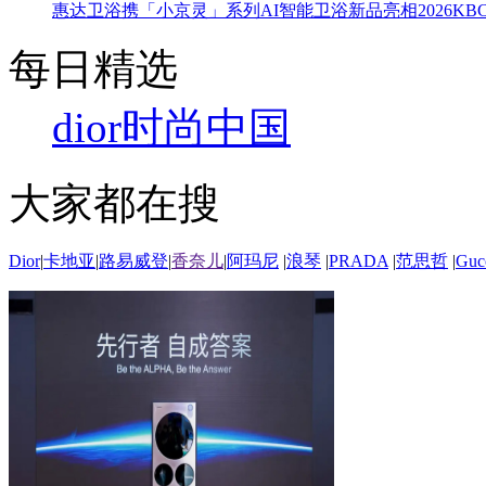
惠达卫浴携「小京灵」系列AI智能卫浴新品亮相2026KBC
每日精选
dior
时尚中国
大家都在搜
Dior
|
卡地亚
|
路易威登
|
香奈儿
|
阿玛尼
|
浪琴
|
PRADA
|
范思哲
|
Guc