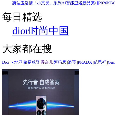
惠达卫浴携「小京灵」系列AI智能卫浴新品亮相2026KBC
每日精选
dior
时尚中国
大家都在搜
Dior
|
卡地亚
|
路易威登
|
香奈儿
|
阿玛尼
|
浪琴
|
PRADA
|
范思哲
|
Guc