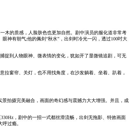
一草一木的质感，人脸肤色也更加自然。剧中演员的服化道非常考
神有朝气;他的佩剑“秋水”，出剑时冷光一闪，透过100吋大
能捕捉到人物眼神、微表情的变化，犹如开了显微镜追剧，可无
特意拉窗帘、关灯，也不用找角度，在沙发躺着、坐着、趴着，
实景拍摄完美融合，画面的奇幻感与震撼力大大增强。并且，成
至330Hz，剧中的一招一式都丝滑流畅，出剑无拖影、特效画面
大呼过瘾。