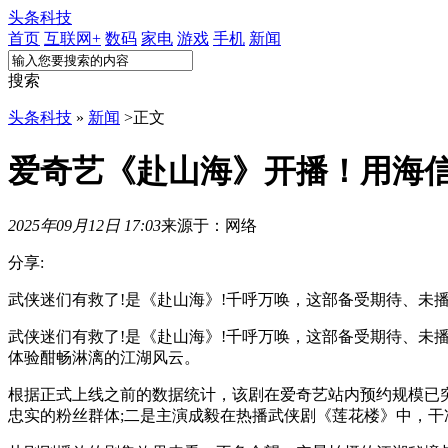
头条科技
首页
互联网+
数码
家电
游戏
手机
新闻
搜索
头条科技
»
新闻
>
正文
爱奇艺《赴山海》开播！用海信
2025年09月12日 17:03
来源于：网络
分享:
武侠迷们有救了!是《赴山海》!千呼万唤，这部备受期待、未
武侠迷们有救了!是《赴山海》!千呼万唤，这部备受期待、未
体验酣畅淋漓的江湖风云。
根据正式上线之前的数据统计，该剧在爱奇艺站内预约规模已突
忠实的粉丝群体;二是主演成毅在热播武侠剧《莲花楼》中，干