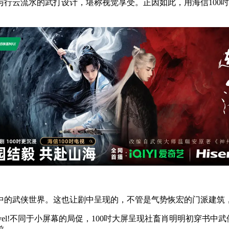
行云流水的武打设计，堪称视觉享受。正因如此，用海信100
中的武侠世界。这也让剧中呈现的，不管是气势恢宏的门派建筑
evel!不同于小屏幕的局促，100吋大屏呈现社畜肖明明初穿书