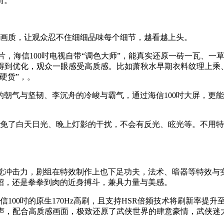
前。
超画质，让观众忍不住细细品味每个细节，越看越上头。
芯片，海信100吋电视自带“调色大师”，能真实还原一砖一瓦、
得到优化，观众一眼感受高质感。比如萧秋水早期衣料纹理上乘、眼
硬货”，。
朝气与坚韧、李沉舟的冷峻与霸气，通过海信100吋大屏，更
避免了白天日光、晚上灯影的干扰，不会有反光、眩光等。不用
觉冲击力，剧组在特效制作上也下足功夫，法术、暗器等特效与
招，还是拳拳到肉的近身搏斗，兼具力量与美感。
100吋的原生170Hz高刷，且支持HSR倍频技术将刷新率提升
景声，配合高质感画面，极致还原了武侠世界的肆意豪情，武侠迷