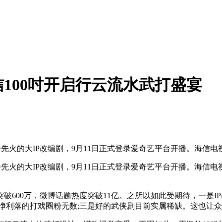
100吋开启行云流水武打盛宴
播先火的大IP改编剧，9月11日正式登录爱奇艺平台开播。海信
播先火的大IP改编剧，9月11日正式登录爱奇艺平台开播。海信
破600万，微博话题热度突破11亿。之所以如此受期待，一是
净利落的打戏圈粉无数;三是好的武侠剧目前实属稀缺。这也让