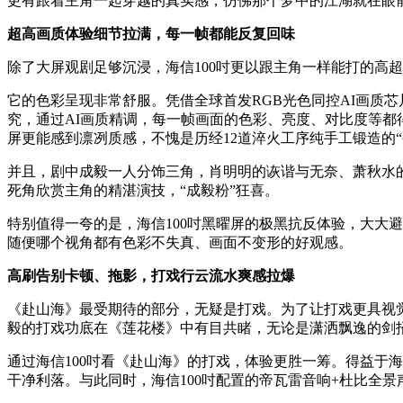
更有跟着主角一起穿越的真实感，仿佛那个梦中的江湖就在眼
超高画质体验细节拉满，每一帧都能反复回味
除了大屏观剧足够沉浸，海信100吋更以跟主角一样能打的高
它的色彩呈现非常舒服。凭借全球首发RGB光色同控AI画质
究，通过AI画质精调，每一帧画面的色彩、亮度、对比度等都
屏更能感到凛冽质感，不愧是历经12道淬火工序纯手工锻造的“
并且，剧中成毅一人分饰三角，肖明明的诙谐与无奈、萧秋水的
死角欣赏主角的精湛演技，“成毅粉”狂喜。
特别值得一夸的是，海信100吋黑曜屏的极黑抗反体验，大大
随便哪个视角都有色彩不失真、画面不变形的好观感。
高刷告别卡顿、拖影，打戏行云流水爽感拉爆
《赴山海》最受期待的部分，无疑是打戏。为了让打戏更具视
毅的打戏功底在《莲花楼》中有目共睹，无论是潇洒飘逸的剑
通过海信100吋看《赴山海》的打戏，体验更胜一筹。得益于海信
干净利落。与此同时，海信100吋配置的帝瓦雷音响+杜比全