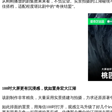
从刚刚播放的剧集效果来看，不负众望。实景拍摄的江湖秘境与
佳搭档，适配程度堪比剧中的“奇侠结盟”。
100吋大屏更有沉浸感，犹如置身宏大江湖
该剧制作非常精良，大量采用实景搭建与拍摄，力求还原原著
如此排面的置景，用海信100吋打开，观感立马升级了好几个l