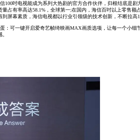
信100吋电视能成为系列大热剧的官方合作伙伴，归根结底是
量占有率高达58.1%，全球第一;在国内，海信百吋以上零售额
到屏幕素质，海信电视都以行业引领级的技术创新，不断拉高1
彩蛋：可一键开启爱奇艺帧绮映画MAX画质选项，让每一个小细
感。