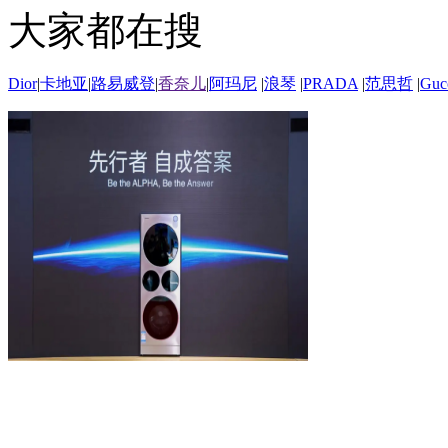
大家都在搜
Dior
|
卡地亚
|
路易威登
|
香奈儿
|
阿玛尼
|
浪琴
|
PRADA
|
范思哲
|
Guc